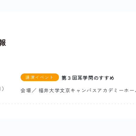
報
講演イベント
第３回耳学問のすすめ
日)
会場／ 福井大学文京キャンパスアカデミーホー